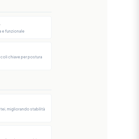
e
a e funzionale
coli chiave per postura
ei, migliorando stabilità