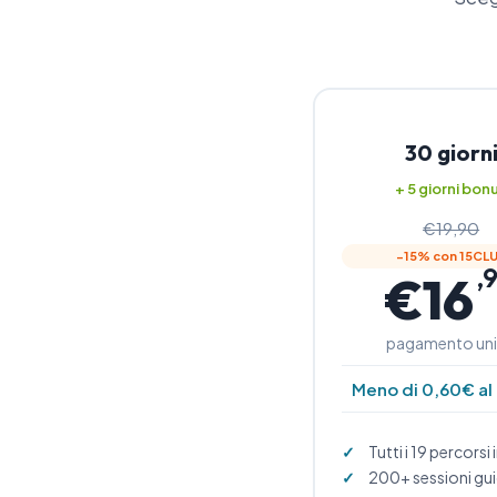
30 giorn
+ 5 giorni bon
€19,90
−15% con 15CL
,
€16
pagamento un
Meno di 0,60€ al
Tutti i 19 percorsi 
200+ sessioni gu