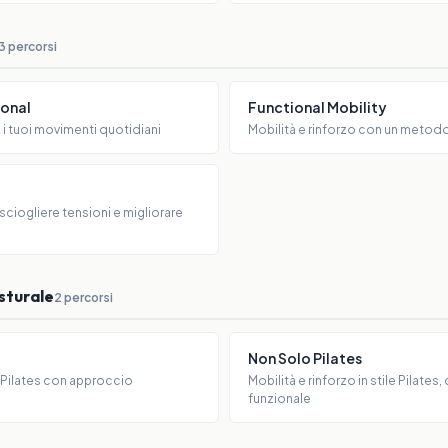
3 percorsi
ional
Functional Mobility
i i tuoi movimenti quotidiani
Mobilità e rinforzo con un metod
 sciogliere tensioni e migliorare
osturale
2 percorsi
Non Solo Pilates
l Pilates con approccio
Mobilità e rinforzo in stile Pilates
funzionale