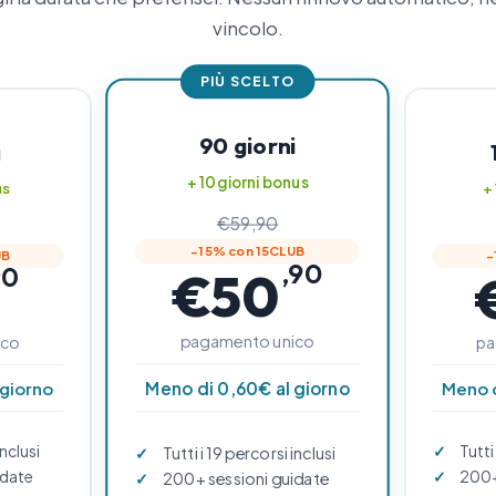
vincolo.
PIÙ SCELTO
90 giorni
i
+ 10 giorni bonus
us
+
€59,90
−15% con 15CLUB
UB
−
,90
90
€50
pagamento unico
ico
pa
Meno di 0,60€ al giorno
 giorno
Meno d
inclusi
Tutti
Tutti i 19 percorsi inclusi
idate
200+
200+ sessioni guidate