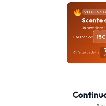
OFFERTA A T
Sconto 
Un'occasione ris
15
Usa il codice:
Offerta scade tra:
O
Continua
Sceg