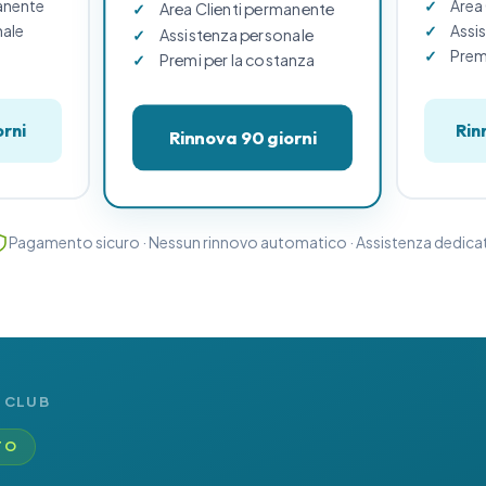
manente
Area
Area Clienti permanente
nale
Assi
Assistenza personale
Premi
Premi per la costanza
orni
Rin
Rinnova 90 giorni
Pagamento sicuro · Nessun rinnovo automatico · Assistenza dedica
 CLUB
TO