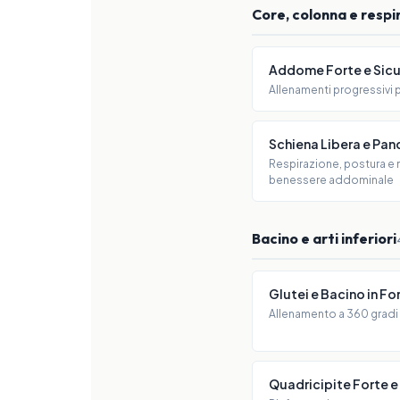
Core, colonna e respi
Addome Forte e Sic
Allenamenti progressivi per
Schiena Libera e Pan
Respirazione, postura e 
benessere addominale
Bacino e arti inferiori
Glutei e Bacino in F
Allenamento a 360 gradi 
Quadricipite Forte 