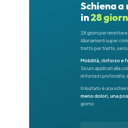
Schiena a
in
28 giorn
28 giorni per rimettere
Allenamenti super compl
tratto per tratto, senza
Mobilità, rinforzo e 
Sicuro applicati alla colo
rinforza in profondità, i
Il risultato è una schi
meno dolori, una post
giorno.