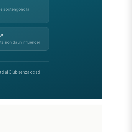
 e sostengono la
o®
ta, non da un influencer
itti al Club senza costi