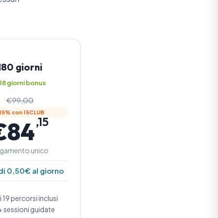
180 giorni
 18 giorni bonus
€99,00
15% con 15CLUB
,15
€84
gamento unico
i 0,50€ al giorno
 i 19 percorsi inclusi
 sessioni guidate