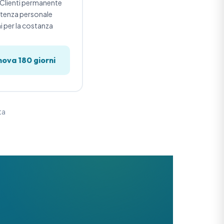
 Clienti permanente
stenza personale
 per la costanza
nova 180 giorni
ta