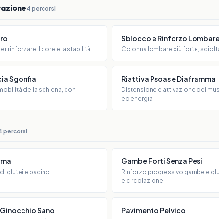
razione
4 percorsi
uro
Sblocco e Rinforzo Lombar
 rinforzare il core e la stabilità
Colonna lombare più forte, sciolt
cia Sgonfia
Riattiva Psoas e Diaframma
mobilità della schiena, con
Distensione e attivazione dei mus
ed energia
4 percorsi
orma
Gambe Forti Senza Pesi
di glutei e bacino
Rinforzo progressivo gambe e glut
e circolazione
e Ginocchio Sano
Pavimento Pelvico