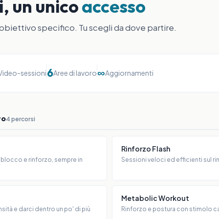
i, un unico
accesso
biettivo specifico. Tu scegli da dove partire.
6
∞
Video-sessioni
Aree di lavoro
Aggiornamenti
to
4 percorsi
Rinforzo Flash
locco e rinforzo, sempre in
Sessioni veloci ed efficienti sul 
Metabolic Workout
nsità e darci dentro un po' di più
Rinforzo e postura con stimolo c