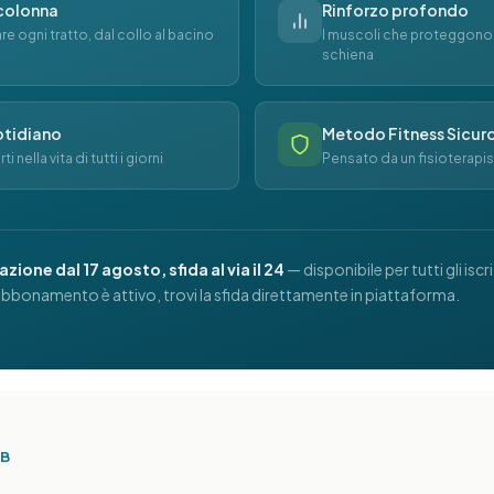
 colonna
Rinforzo profondo
are ogni tratto, dal collo al bacino
I muscoli che proteggono
schiena
otidiano
Metodo Fitness Sicur
 nella vita di tutti i giorni
Pensato da un fisioterapis
zione dal 17 agosto, sfida al via il 24
— disponibile per tutti gli iscr
o abbonamento è attivo, trovi la sfida direttamente in piattaforma.
UB