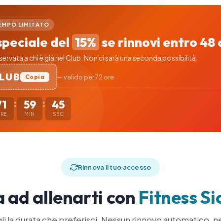
EMPO LIMITATO
speciale del
15%
se rinnovi entro 48 
ervata a chi è già nel Club. Non ci sarà una seconda possibilità.
CLUB
Copia
— valido per 72 ore
:
:
71
59
44
RE
MIN
SEC
Rinnova il tuo accesso
 ad allenarti con
Fitness Si
li la durata che preferisci. Nessun rinnovo automatico, n