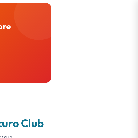
ore
curo Club
essun