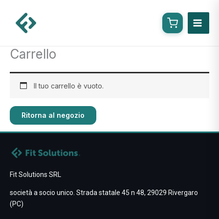
Vai
al
contenuto
Carrello
Il tuo carrello è vuoto.
Ritorna al negozio
Fit Solutions SRL
società a socio unico. Strada statale 45 n 48, 29029 Rivergaro
(PC)