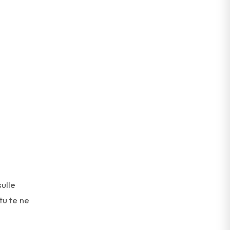
sulle
tu te ne