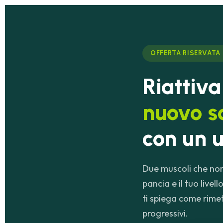
OFFERTA RISERVATA ·
Riattiv
nuovo s
con un u
Due muscoli che non 
pancia e il tuo livel
ti spiega come rimett
progressivi.