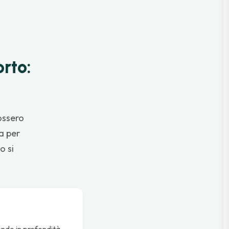
orto:
ossero
a per
o si
endo in profondità