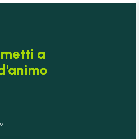
imetti a
 d'animo
eo