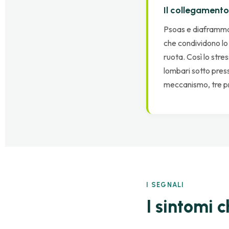
Il collegament
Psoas e diaframma 
che condividono lo 
ruota. Così lo stre
lombari sotto press
meccanismo, tre p
I SEGNALI
I sintomi 