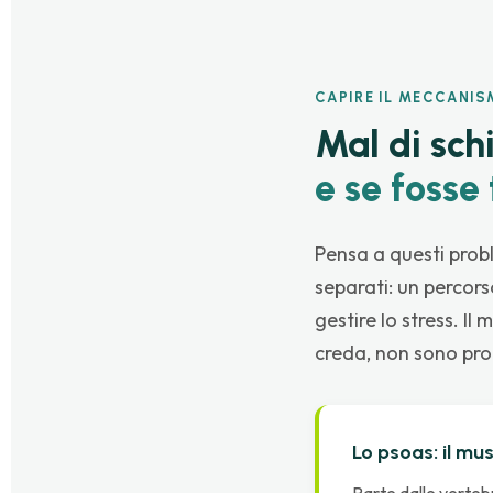
CAPIRE IL MECCANI
Mal di sch
e se fosse
Pensa a questi prob
separati: un percors
gestire lo stress. Il
creda, non sono pro
Lo psoas: il mu
Parte dalle vertebr