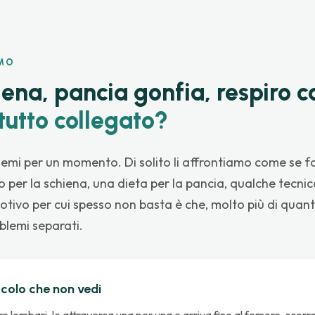
SMO
iena, pancia gonfia, respiro c
 tutto collegato?
lemi per un momento. Di solito li affrontiamo come se f
o per la schiena, una dieta per la pancia, qualche tecnic
 motivo per cui spesso non basta è che, molto più di quant
blemi separati.
scolo che non vedi
e lombari, le attraversa una per una e arriva fino al femore, scorr