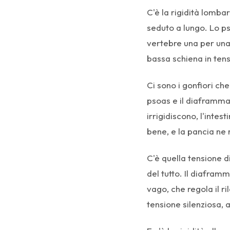
C'è la rigidità lomba
seduto a lungo. Lo ps
vertebre una per una,
bassa schiena in ten
Ci sono i gonfiori ch
psoas e il diaframma 
irrigidiscono, l'inte
bene, e la pancia ne 
C'è quella tensione d
del tutto. Il diafram
vago, che regola il r
tensione silenziosa,