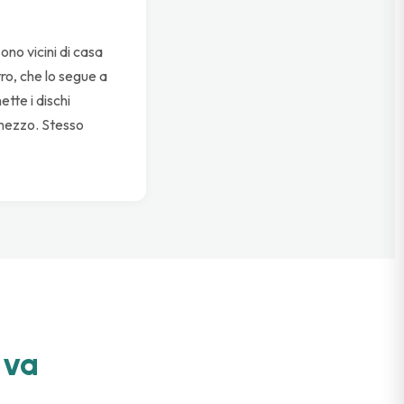
no vicini di casa
tro, che lo segue a
ette i dischi
l mezzo. Stesso
 va