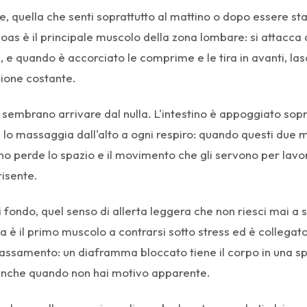
re, quella che senti soprattutto al mattino o dopo essere st
oas è il principale muscolo della zona lombare: si attacca 
 e quando è accorciato le comprime e le tira in avanti, las
sione costante.
e sembrano arrivare dal nulla. L'intestino è appoggiato sopr
lo massaggia dall'alto a ogni respiro: quando questi due m
stino perde lo spazio e il movimento che gli servono per lavo
risente.
i fondo, quel senso di allerta leggera che non riesci mai a
ma è il primo muscolo a contrarsi sotto stress ed è collegat
ilassamento: un diaframma bloccato tiene il corpo in una sp
 anche quando non hai motivo apparente.