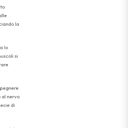
ato
alle
ciando la
a lo
uscoli si
rare
 spegnere
o al nervo
ecie di