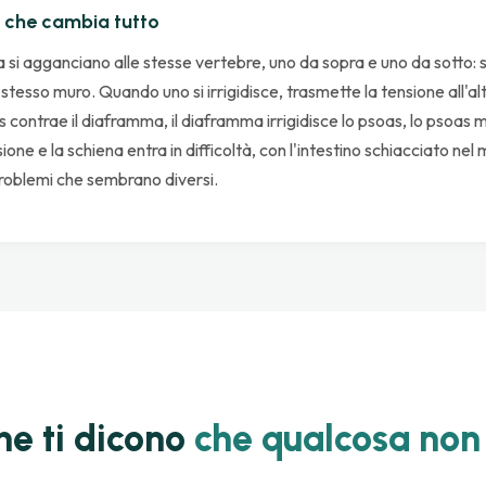
o che cambia tutto
si agganciano alle stesse vertebre, uno da sopra e uno da sotto: so
stesso muro. Quando uno si irrigidisce, trasmette la tensione all'al
ss contrae il diaframma, il diaframma irrigidisce lo psoas, lo psoas m
ione e la schiena entra in difficoltà, con l'intestino schiacciato ne
roblemi che sembrano diversi.
che ti dicono
che qualcosa non