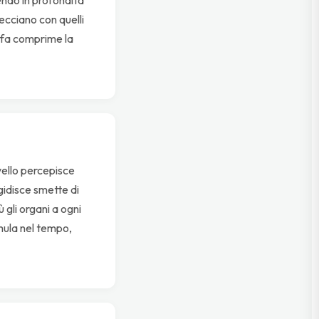
recciano con quelli
 fa comprime la
rvello percepisce
igidisce smette di
 gli organi a ogni
cumula nel tempo,