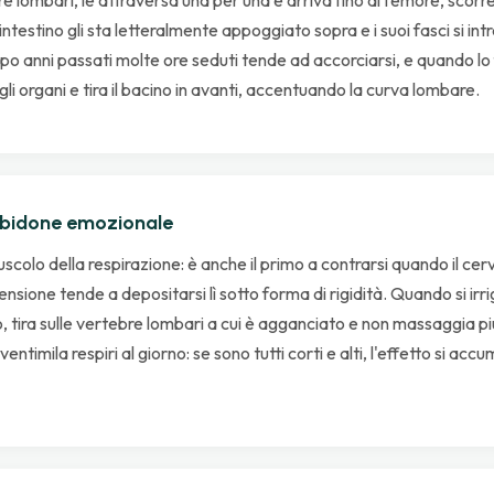
intestino gli sta letteralmente appoggiato sopra e i suoi fasci si int
o anni passati molte ore seduti tende ad accorciarsi, e quando lo
gli organi e tira il bacino in avanti, accentuando la curva lombare.
l bidone emozionale
uscolo della respirazione: è anche il primo a contrarsi quando il ce
tensione tende a depositarsi lì sotto forma di rigidità. Quando si irr
 tira sulle vertebre lombari a cui è agganciato e non massaggia più
ventimila respiri al giorno: se sono tutti corti e alti, l'effetto si ac