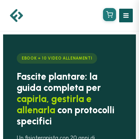
Vai
al
contenuto
EBOOK + 10 VIDEO ALLENAMENTI
Fascite plantare: la
guida completa per
capirla, gestirla e
allenarla
con protocolli
specifici
Un fisioterapista con 20 anni di