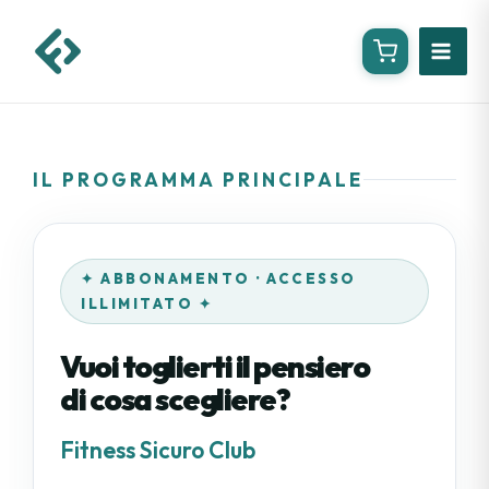
Vai
al
contenuto
IL PROGRAMMA PRINCIPALE
✦ ABBONAMENTO · ACCESSO
ILLIMITATO ✦
Vuoi toglierti il pensiero
di cosa scegliere?
Fitness Sicuro Club