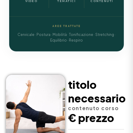
VIDEO
TEMATICI
CONTENUTI
AREE TRATTATE
Cervicale · Postura · Mobilità · Tonificazione · Stretching ·
Equilibrio · Respiro
titolo
necessario
contenuto corso
€ prezzo