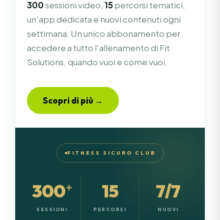
300
sessioni video,
15
percorsi tematici,
un'app dedicata e nuovi contenuti ogni
settimana. Un unico abbonamento per
accedere a tutto l'allenamento di Fit
Solutions, quando vuoi e come vuoi.
Scopri di più →
FITNESS SICURO CLUB
300
15
7/7
+
SESSIONI
PERCORSI
NUOVI