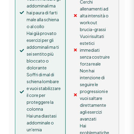
Cerchi
addominali ma
allenamenti ad
hai paura di farti
alta intensità o
male alla schiena
workout
o al collo
brucia-grassi
Hai già provato
Vuoi risultati
esercizi per gli
estetici
addominali ma ti
immediati
sei sentito più
senza costruire
bloccato o
forza reale
dolorante
Non hai
Soffri di mal di
intenzione di
schiena lombare
seguire le
e vuoi stabilizzare
progressioni e
il core per
vuoi saltare
proteggere la
direttamente
colonna
agli esercizi
Hai una diastasi
avanzati
addominale o
Hai
un'ernia
problematiche