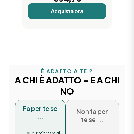
Acquista ora
È ADATTO A TE ?
A CHI È ADATTO - E A CHI
NO
Fa per te se
Non fa per
...
te se ...
Vuoi rinforzare gli