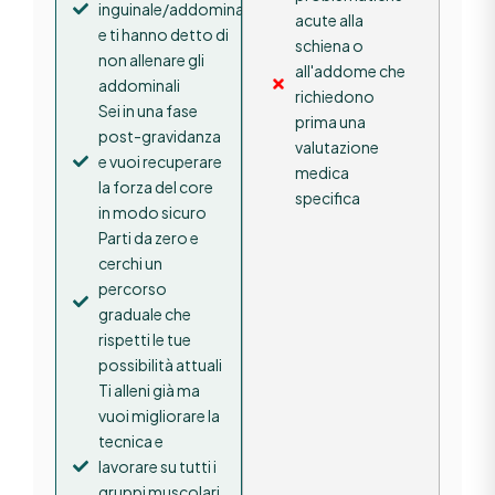
inguinale/addominale
acute alla
e ti hanno detto di
schiena o
non allenare gli
all'addome che
addominali
richiedono
Sei in una fase
prima una
post-gravidanza
valutazione
e vuoi recuperare
medica
la forza del core
specifica
in modo sicuro
Parti da zero e
cerchi un
percorso
graduale che
rispetti le tue
possibilità attuali
Ti alleni già ma
vuoi migliorare la
tecnica e
lavorare su tutti i
gruppi muscolari