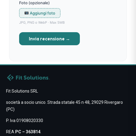
Foto (opzionale)
Aggiungi foto
JPG, PNG o WebP · Max 5MB
Invia recensione →
Fit Solutions SRL
società a socio unico. Strada statale 45 n 48, 29029 Rivergaro
(PC)
P. Iva 01908020330
REA
PC – 363814
.