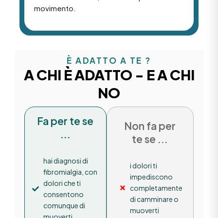
movimento.
È ADATTO A TE ?
A CHI È ADATTO - E A CHI
NO
Fa per te se
Non fa per
...
te se ...
hai diagnosi di
i dolori ti
fibromialgia, con
impediscono
dolori che ti
completamente
consentono
di camminare o
comunque di
muoverti
muoverti