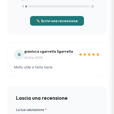
1 ★
0
Scrivi una recensione
gianluca sgarrella Sgarrella
★
★
★
★
★
G
06 Mar 2026
Molto utile e fatta bene
Lascia una recensione
La tua valutazione
*