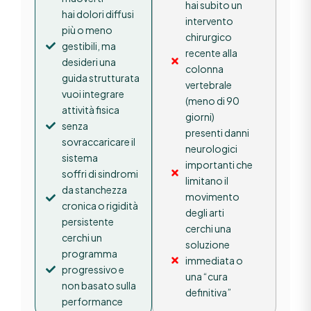
hai subito un
hai dolori diffusi
intervento
più o meno
chirurgico
gestibili, ma
recente alla
desideri una
colonna
guida strutturata
vertebrale
vuoi integrare
(meno di 90
attività fisica
giorni)
senza
presenti danni
sovraccaricare il
neurologici
sistema
importanti che
soffri di sindromi
limitano il
da stanchezza
movimento
cronica o rigidità
degli arti
persistente
cerchi una
cerchi un
soluzione
programma
immediata o
progressivo e
una “cura
non basato sulla
definitiva”
performance