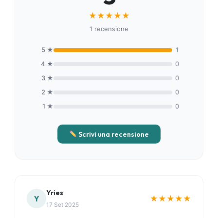
★
★
★
★
★
1 recensione
5 ★
1
4 ★
0
3 ★
0
2 ★
0
1 ★
0
Scrivi una recensione
Yries
★
★
★
★
★
Y
17 Set 2025