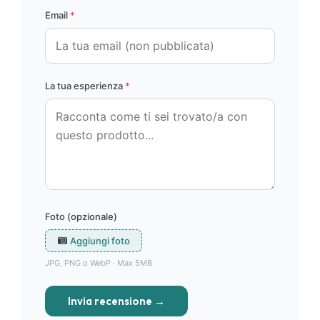
Email
*
La tua esperienza
*
Foto (opzionale)
Aggiungi foto
JPG, PNG o WebP · Max 5MB
Invia recensione →