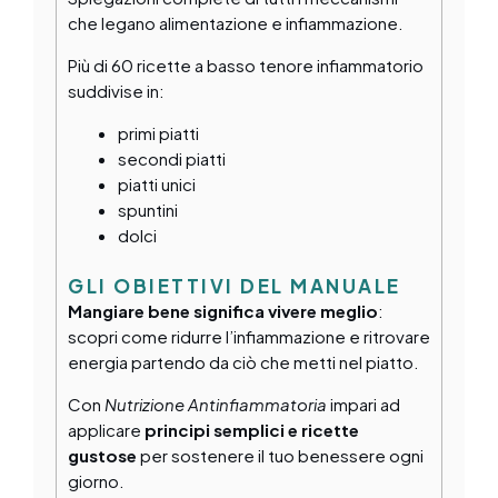
che legano alimentazione e infiammazione.
Più di 60 ricette a basso tenore infiammatorio
suddivise in:
primi piatti
secondi piatti
piatti unici
spuntini
dolci
GLI OBIETTIVI DEL MANUALE
Mangiare bene significa vivere meglio
:
scopri come ridurre l’infiammazione e ritrovare
energia partendo da ciò che metti nel piatto.
Con
Nutrizione Antinfiammatoria
impari ad
applicare
principi semplici e ricette
gustose
per sostenere il tuo benessere ogni
giorno.