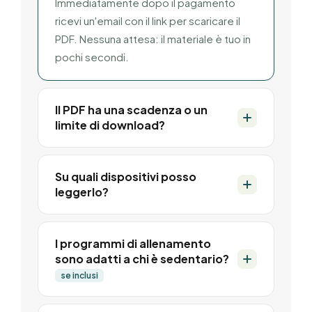
Immediatamente dopo il pagamento
ricevi un'email con il link per scaricare il
PDF. Nessuna attesa: il materiale è tuo in
pochi secondi.
Il PDF ha una scadenza o un
limite di download?
No. Una volta scaricato il manuale è tuo
per sempre, senza scadenze né
Su quali dispositivi posso
leggerlo?
limitazioni. Puoi salvarlo sul tuo
dispositivo e consultarlo ogni volta che
Su qualsiasi dispositivo: smartphone,
vuoi, anche offline.
tablet, computer. Il formato PDF è
I programmi di allenamento
sono adatti a chi è sedentario?
universale e compatibile con tutti i
sistemi operativi. Puoi anche stamparlo
se inclusi
se preferisci avere una copia cartacea.
Sì. I manuali sono strutturati con una