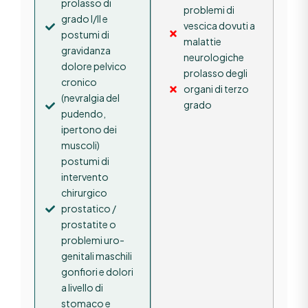
prolasso di
problemi di
grado I/II e
vescica dovuti a
postumi di
malattie
gravidanza
neurologiche
dolore pelvico
prolasso degli
cronico
organi di terzo
(nevralgia del
grado
pudendo,
ipertono dei
muscoli)
postumi di
intervento
chirurgico
prostatico /
prostatite o
problemi uro-
genitali maschili
gonfiori e dolori
a livello di
stomaco e