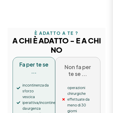
È ADATTO A TE ?
A CHI È ADATTO - E A CHI
NO
Fa per te se
Non fa per
...
te se ...
incontinenza da
operazioni
sforzo
chirurgiche
vescica
effettuate da
iperattiva/incontinenza
meno di 30
da urgenza
giorni