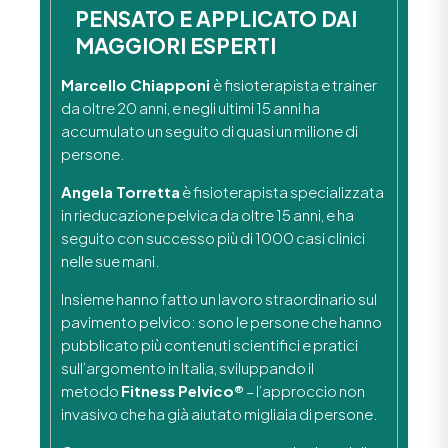
PENSATO E APPLICATO DAI
MAGGIORI ESPERTI
Marcello Chiapponi
è fisioterapista e trainer
da oltre 20 anni, e negli ultimi 15 anni ha
accumulato un seguito di quasi un milione di
persone.
Angela Torretta
è fisioterapista specializzata
in rieducazione pelvica da oltre 15 anni, e ha
seguito con successo più di 1000 casi clinici
nelle sue mani.
Insieme hanno fatto un lavoro straordinario sul
pavimento pelvico: sono le persone che hanno
pubblicato più contenuti scientifici e pratici
sull’argomento in Italia, sviluppando il
metodo
Fitness Pelvico®
– l’approccio non
invasivo che ha già aiutato migliaia di persone.