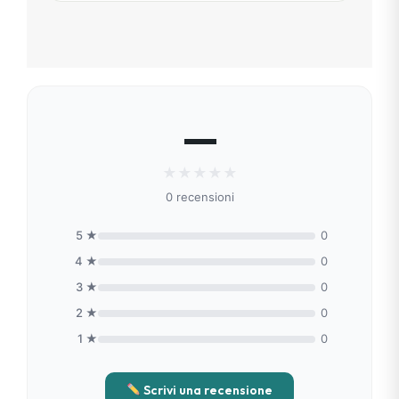
Sì. Tutti i nostri prodotti offrono
assistenza dedicata. Troverai sempre
qualcuno pronto a risponderti in modo
personale, entro 48 ore.
—
★
★
★
★
★
0 recensioni
5 ★
0
4 ★
0
3 ★
0
2 ★
0
1 ★
0
Scrivi una recensione