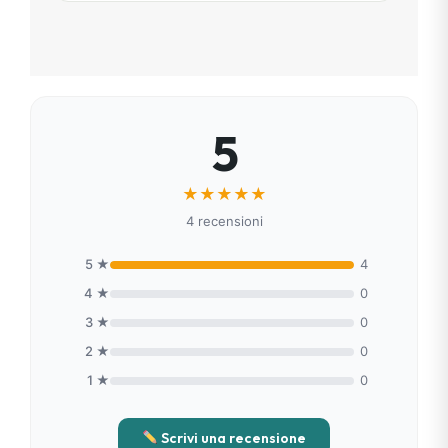
Sì. Tutti i nostri prodotti offrono
assistenza dedicata. Troverai sempre
qualcuno pronto a risponderti in modo
personale, entro 48 ore.
5
★
★
★
★
★
4 recensioni
5 ★
4
4 ★
0
3 ★
0
2 ★
0
1 ★
0
Scrivi una recensione