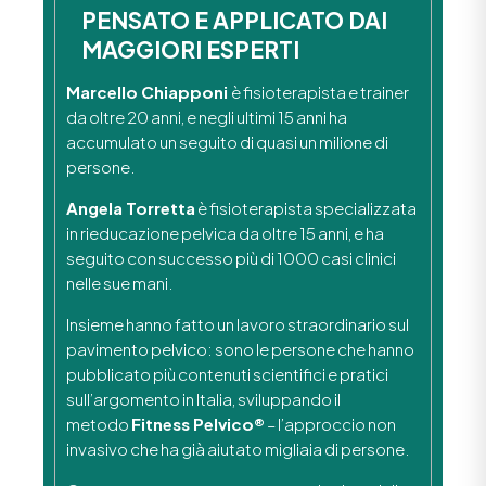
PENSATO E APPLICATO DAI
MAGGIORI ESPERTI
Marcello Chiapponi
è fisioterapista e trainer
da oltre 20 anni, e negli ultimi 15 anni ha
accumulato un seguito di quasi un milione di
persone.
Angela Torretta
è fisioterapista specializzata
in rieducazione pelvica da oltre 15 anni, e ha
seguito con successo più di 1000 casi clinici
nelle sue mani.
Insieme hanno fatto un lavoro straordinario sul
pavimento pelvico: sono le persone che hanno
pubblicato più contenuti scientifici e pratici
sull’argomento in Italia, sviluppando il
metodo
Fitness Pelvico®
– l’approccio non
invasivo che ha già aiutato migliaia di persone.