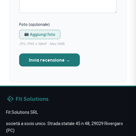
Foto (opzionale)
Aggiungi foto
JPG, PNG o WebP · Max 5MB
Invia recensione →
Fit Solutions SRL
società a socio unico. Strada statale 45 n 48, 29029 Rivergaro
(PC)