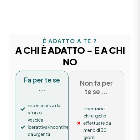
È ADATTO A TE ?
A CHI È ADATTO - E A CHI
NO
Fa per te se
Non fa per
...
te se ...
incontinenza da
operazioni
sforzo
chirurgiche
vescica
effettuate da
iperattiva/incontinenza
meno di 30
da urgenza
giorni