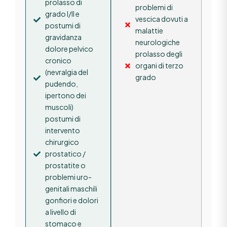
prolasso di
problemi di
grado I/II e
vescica dovuti a
postumi di
malattie
gravidanza
neurologiche
dolore pelvico
prolasso degli
cronico
organi di terzo
(nevralgia del
grado
pudendo,
ipertono dei
muscoli)
postumi di
intervento
chirurgico
prostatico /
prostatite o
problemi uro-
genitali maschili
gonfiori e dolori
a livello di
stomaco e