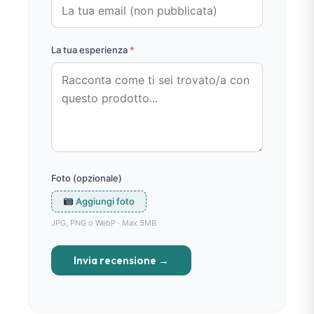
La tua esperienza
*
Foto (opzionale)
Aggiungi foto
JPG, PNG o WebP · Max 5MB
Invia recensione →