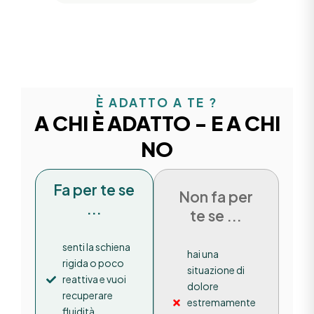
È ADATTO A TE ?
A CHI È ADATTO - E A CHI
NO
Fa per te se
Non fa per
...
te se ...
senti la schiena
hai una
rigida o poco
situazione di
reattiva e vuoi
dolore
recuperare
estremamente
fluidità