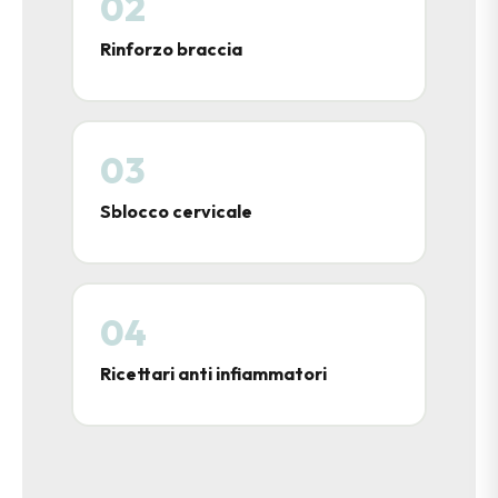
02
Rinforzo braccia
03
Sblocco cervicale
04
Ricettari anti infiammatori