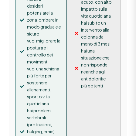
acuto, con alto
desideri
impatto sulla
potenziare la
vita quotidiana
zona lombare in
hai subito un
modo graduale e
intervento alla
sicuro
colonna da
vuoi migliorare la
meno di 3 mesi
postura e il
hai una
controllo dei
situazione che
movimenti
non risponde
vuoi una schiena
neanche agli
più forte per
antidolorifici
sostenere
più potenti
allenamenti,
sport o vita
quotidiana
hai problemi
vertebrali
(protrusioni,
bulging, ernie)