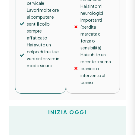
cervicale
Hai sintomi
Lavori molte ore
neurologici
al computer e
importanti
senti il collo
(perdita
sempre
marcata di
affaticato
forza o
Hai avuto un
sensibilità)
colpo di frusta e
Hai subito un
vuoi rinforzare in
recente trauma
modo sicuro
cranico o
intervento al
cranio
INIZIA OGGI