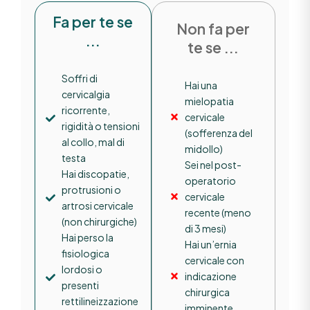
Fa per te se
Non fa per
...
te se ...
Soffri di
Hai una
cervicalgia
mielopatia
ricorrente,
cervicale
rigidità o tensioni
(sofferenza del
al collo, mal di
midollo)
testa
Sei nel post-
Hai discopatie,
operatorio
protrusioni o
cervicale
artrosi cervicale
recente (meno
(non chirurgiche)
di 3 mesi)
Hai perso la
Hai un’ernia
fisiologica
cervicale con
lordosi o
indicazione
presenti
chirurgica
rettilineizzazione
imminente