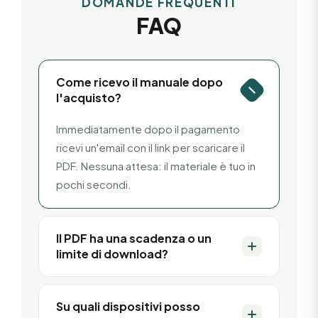
DOMANDE FREQUENTI
FAQ
Come ricevo il manuale dopo
l'acquisto?
Immediatamente dopo il pagamento
ricevi un'email con il link per scaricare il
PDF. Nessuna attesa: il materiale è tuo in
pochi secondi.
Il PDF ha una scadenza o un
limite di download?
No. Una volta scaricato il manuale è tuo
per sempre, senza scadenze né
Su quali dispositivi posso