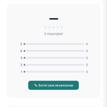
puoi contattarci e riceverai una risposta
personale entro 48 ore.
—
★
★
★
★
★
0 recensioni
5 ★
0
4 ★
0
3 ★
0
2 ★
0
1 ★
0
Scrivi una recensione