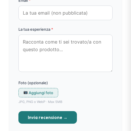
Email
*
La tua esperienza
*
Foto (opzionale)
Aggiungi foto
JPG, PNG o WebP · Max 5MB
Invia recensione →