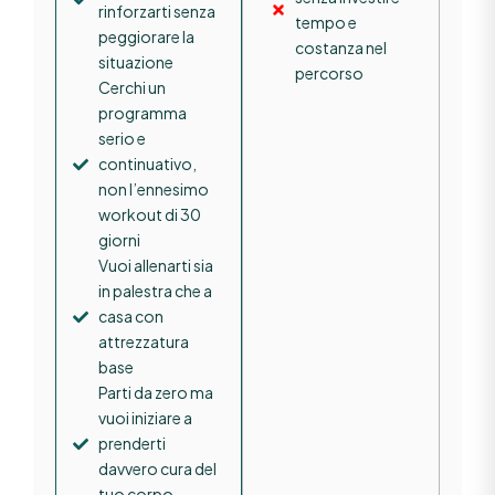
rinforzarti senza
tempo e
peggiorare la
costanza nel
situazione
percorso
Cerchi un
programma
serio e
continuativo,
non l’ennesimo
workout di 30
giorni
Vuoi allenarti sia
in palestra che a
casa con
attrezzatura
base
Parti da zero ma
vuoi iniziare a
prenderti
davvero cura del
tuo corpo