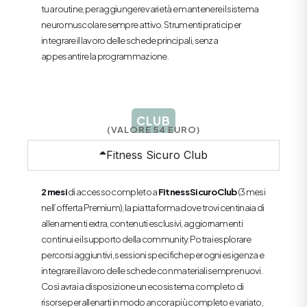
tua routine, per aggiungere varietà e mantenere il sistema
neuromuscolare sempre attivo. Strumenti pratici per
integrare il lavoro delle schede principali, senza
appesantire la programmazione.
CLUB
(VALORE 54 EURO)
Fitness Sicuro Club
2 mesi
di accesso completo a
Fitness Sicuro Club
(3 mesi
nell’offerta Premium), la piattaforma dove trovi centinaia di
allenamenti extra, contenuti esclusivi, aggiornamenti
continui e il supporto della community. Potrai esplorare
percorsi aggiuntivi, sessioni specifiche per ogni esigenza e
integrare il lavoro delle schede con materiali sempre nuovi.
Così avrai a disposizione un ecosistema completo di
risorse per allenarti in modo ancora più completo e variato,