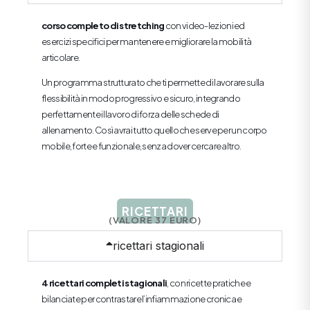
corso completo di stretching
con video-lezioni ed
esercizi specifici per mantenere e migliorare la mobilità
articolare.
Un programma strutturato che ti permette di lavorare sulla
flessibilità in modo progressivo e sicuro, integrando
perfettamente il lavoro di forza delle schede di
allenamento. Così avrai tutto quello che serve per un corpo
mobile, forte e funzionale, senza dover cercare altro.
RICETTARI
(VALORE 37 EURO)
ricettari stagionali
4 ricettari completi stagionali
, con ricette pratiche e
bilanciate per contrastare l’infiammazione cronica e