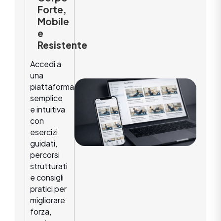
Forte,
Mobile
e
Resistente
Accedi a
una
piattaforma
semplice
e intuitiva
con
esercizi
guidati,
percorsi
strutturati
e consigli
pratici per
migliorare
forza,