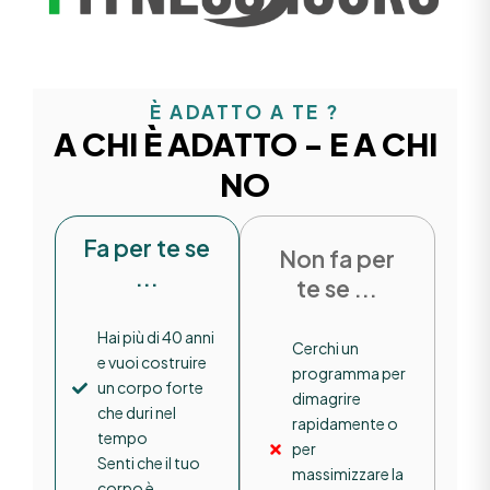
È ADATTO A TE ?
A CHI È ADATTO - E A CHI
NO
Fa per te se
Non fa per
...
te se ...
Hai più di 40 anni
Cerchi un
e vuoi costruire
programma per
un corpo forte
dimagrire
che duri nel
rapidamente o
tempo
per
Senti che il tuo
massimizzare la
corpo è