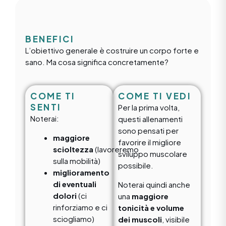
BENEFICI
L’obiettivo generale è costruire un corpo forte e
sano. Ma cosa significa concretamente?
COME TI
COME TI VEDI
SENTI
Per la prima volta,
Noterai:
questi allenamenti
sono pensati per
maggiore
favorire il migliore
scioltezza
(lavoreremo
sviluppo muscolare
sulla mobilità)
possibile.
miglioramento
di eventuali
Noterai quindi anche
dolori
(ci
una
maggiore
rinforziamo e ci
tonicità e volume
sciogliamo)
dei muscoli
, visibile