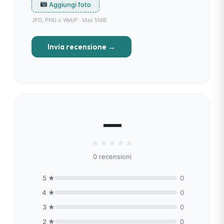
Aggiungi foto
JPG, PNG o WebP · Max 5MB
Invia recensione →
—
★
★
★
★
★
0 recensioni
5 ★
0
4 ★
0
3 ★
0
2 ★
0