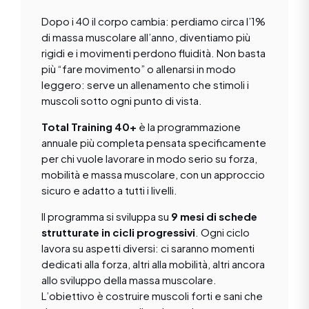
Dopo i 40 il corpo cambia: perdiamo circa l’1%
di massa muscolare all’anno, diventiamo più
rigidi e i movimenti perdono fluidità. Non basta
più “fare movimento” o allenarsi in modo
leggero: serve un allenamento che stimoli i
muscoli sotto ogni punto di vista.
Total Training 40+
è la programmazione
annuale più completa pensata specificamente
per chi vuole lavorare in modo serio su forza,
mobilità e massa muscolare, con un approccio
sicuro e adatto a tutti i livelli.
Il programma si sviluppa su
9 mesi di schede
strutturate in cicli progressivi
. Ogni ciclo
lavora su aspetti diversi: ci saranno momenti
dedicati alla forza, altri alla mobilità, altri ancora
allo sviluppo della massa muscolare.
L’obiettivo è costruire muscoli forti e sani che