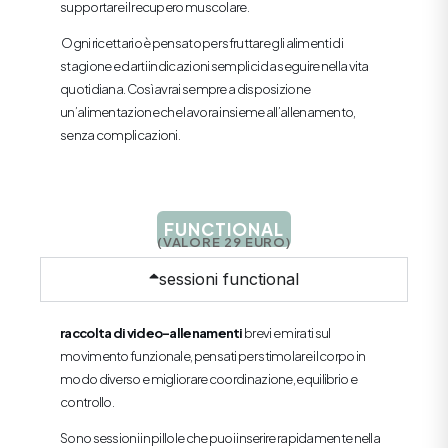
supportare il recupero muscolare.
Ogni ricettario è pensato per sfruttare gli alimenti di
stagione e darti indicazioni semplici da seguire nella vita
quotidiana. Così avrai sempre a disposizione
un’alimentazione che lavora insieme all’allenamento,
senza complicazioni.
FUNCTIONAL
(VALORE 29 EURO)
sessioni functional
raccolta di video-allenamenti
brevi e mirati sul
movimento funzionale, pensati per stimolare il corpo in
modo diverso e migliorare coordinazione, equilibrio e
controllo.
Sono sessioni in pillole che puoi inserire rapidamente nella