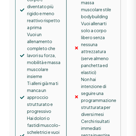
massa
diventato più
muscolare stile
rigido e meno
bodybuilding
reattivo rispetto
Vuoi allenarti
a prima
solo a corpo
Vuoi un
libero senza
allenamento
nessuna
completo che
attrezzatura
lavori su forza,
(serve almeno
mobilità e massa
panchetta ed
muscolare
elastici)
insieme
Non hai
Ti alleni già ma ti
intenzione di
manca un
seguire una
approccio
programmazione
strutturato e
strutturata per
progressivo
diversi mesi
Hai dolori o
Cerchi risultati
fastidi muscolo-
immediati
scheletrici e vuoi
senza investire