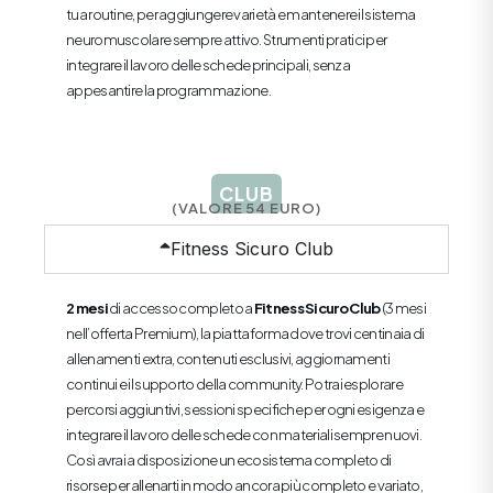
tua routine, per aggiungere varietà e mantenere il sistema
neuromuscolare sempre attivo. Strumenti pratici per
integrare il lavoro delle schede principali, senza
appesantire la programmazione.
CLUB
(VALORE 54 EURO)
Fitness Sicuro Club
2 mesi
di accesso completo a
Fitness Sicuro Club
(3 mesi
nell’offerta Premium), la piattaforma dove trovi centinaia di
allenamenti extra, contenuti esclusivi, aggiornamenti
continui e il supporto della community. Potrai esplorare
percorsi aggiuntivi, sessioni specifiche per ogni esigenza e
integrare il lavoro delle schede con materiali sempre nuovi.
Così avrai a disposizione un ecosistema completo di
risorse per allenarti in modo ancora più completo e variato,