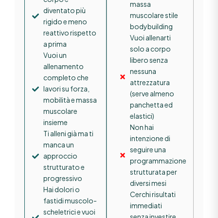
massa
diventato più
muscolare stile
rigido e meno
bodybuilding
reattivo rispetto
Vuoi allenarti
a prima
solo a corpo
Vuoi un
libero senza
allenamento
nessuna
completo che
attrezzatura
lavori su forza,
(serve almeno
mobilità e massa
panchetta ed
muscolare
elastici)
insieme
Non hai
Ti alleni già ma ti
intenzione di
manca un
seguire una
approccio
programmazione
strutturato e
strutturata per
progressivo
diversi mesi
Hai dolori o
Cerchi risultati
fastidi muscolo-
immediati
scheletrici e vuoi
senza investire