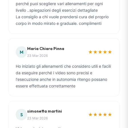
perché puoi scegliere vari allenamenti per ogni
livello ..spiegazioni degli esercizi dettagliate
La consiglio a chi vuole prendersi cura del proprio
corpo in modo mirato e graduale. complimenti
Maria Chiara Pinna
★
★
★
★
★
M
23 Mar 2026
Ho iniziato gli allenamenti che considero utili e facili
da eseguire perché i video sono precisi e
l'esecuzione anche in autonomia ritengo possano
essere effettuata correttamente
simonetta martini
★
★
★
★
★
S
23 Mar 2026