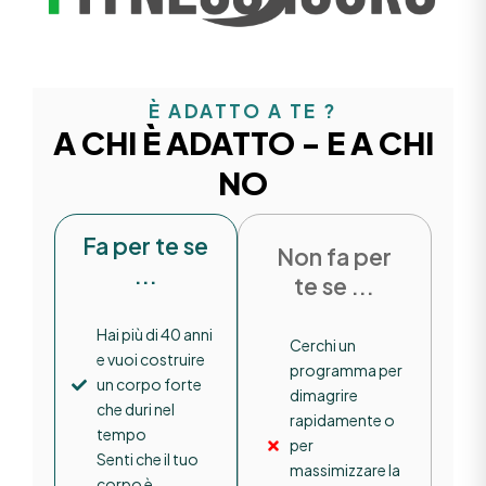
È ADATTO A TE ?
A CHI È ADATTO - E A CHI
NO
Fa per te se
Non fa per
...
te se ...
Hai più di 40 anni
Cerchi un
e vuoi costruire
programma per
un corpo forte
dimagrire
che duri nel
rapidamente o
tempo
per
Senti che il tuo
massimizzare la
corpo è