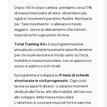
Dopo i 40 il corpo cambia: perdiamo circa l’1%
di massa muscolare all’anno, diventiamo più
rigidi e i movimenti perdono fluidità. Non basta
più “fare movimento” o allenarsi in modo
leggero: serve un allenamento che stimoli i
muscoli sotto ogni punto di vista.
Total Training 40+
è la programmazione
annuale più completa pensata specificamente
per chi vuole lavorare in modo serio su forza,
mobilità e massa muscolare, con un approccio
sicuro e adatto a tutti i livelli.
Il programma si sviluppa su
9 mesi di schede
strutturate in cicli progressivi
. Ogni ciclo
lavora su aspetti diversi: ci saranno momenti
dedicati alla forza, altri alla mobilità, altri ancora
allo sviluppo della massa muscolare.
L’obiettivo è costruire muscoli forti e sani che