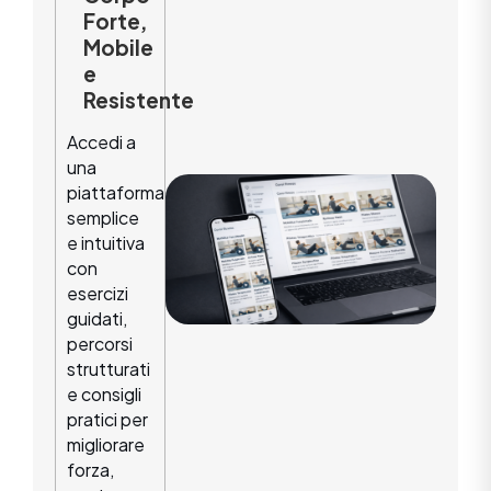
Forte,
Mobile
e
Resistente
Accedi a
una
piattaforma
semplice
e intuitiva
con
esercizi
guidati,
percorsi
strutturati
e consigli
pratici per
migliorare
forza,