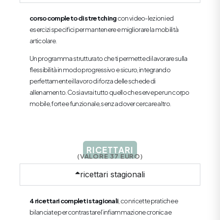
corso completo di stretching
con video-lezioni ed
esercizi specifici per mantenere e migliorare la mobilità
articolare.
Un programma strutturato che ti permette di lavorare sulla
flessibilità in modo progressivo e sicuro, integrando
perfettamente il lavoro di forza delle schede di
allenamento. Così avrai tutto quello che serve per un corpo
mobile, forte e funzionale, senza dover cercare altro.
RICETTARI
(VALORE 37 EURO)
ricettari stagionali
4 ricettari completi stagionali
, con ricette pratiche e
bilanciate per contrastare l’infiammazione cronica e