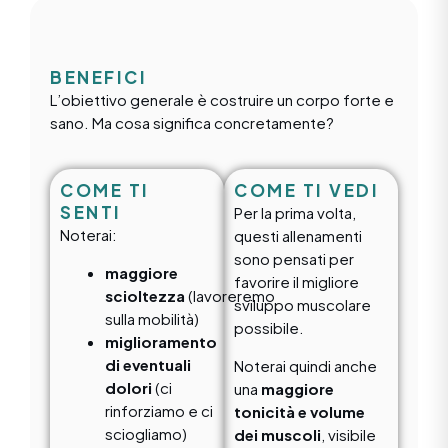
BENEFICI
L’obiettivo generale è costruire un corpo forte e
sano. Ma cosa significa concretamente?
COME TI
COME TI VEDI
SENTI
Per la prima volta,
Noterai:
questi allenamenti
sono pensati per
maggiore
favorire il migliore
scioltezza
(lavoreremo
sviluppo muscolare
sulla mobilità)
possibile.
miglioramento
di eventuali
Noterai quindi anche
dolori
(ci
una
maggiore
rinforziamo e ci
tonicità e volume
sciogliamo)
dei muscoli
, visibile