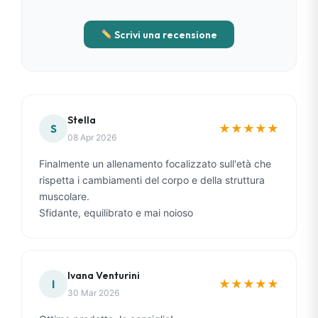
Scrivi una recensione
Stella
★
★
★
★
★
S
08 Apr 2026
Finalmente un allenamento focalizzato sull'età che
rispetta i cambiamenti del corpo e della struttura
muscolare.
Sfidante, equilibrato e mai noioso
Ivana Venturini
★
★
★
★
★
I
30 Mar 2026