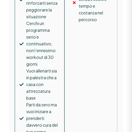
rinforzarti senza
tempo e
peggiorare la
costanza nel
situazione
percorso
Cerchi un
programma
serio e
continuativo,
non l’ennesimo
workout di 30
giorni
Vuoi allenarti sia
in palestra che a
casa con
attrezzatura
base
Parti da zero ma
vuoi iniziare a
prenderti
davvero cura del
tuo corpo