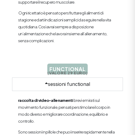
supportare il recupero muscolare.
Ogni ricettario è pensato per sfruttare gli alimenti di
stagione e darti indicazioni semplici da seguire nella vita
quotidiana. Così avrai sempre a disposizione
un’alimentazione che lavora insieme all’allenamento,
senza complicazioni.
FUNCTIONAL
(VALORE 29 EURO)
sessioni functional
raccolta di video-allenamenti
brevi e mirati sul
movimento funzionale, pensati per stimolare il corpo in
modo diverso e migliorare coordinazione, equilibrio e
controllo.
Sono sessioni in pillole che puoi inserire rapidamente nella