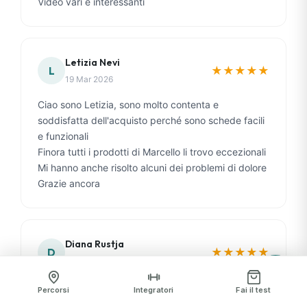
Video vari e interessanti
Letizia Nevi
★
★
★
★
★
L
19 Mar 2026
Ciao sono Letizia, sono molto contenta e
soddisfatta dell'acquisto perché sono schede facili
e funzionali
Finora tutti i prodotti di Marcello li trovo eccezionali
Mi hanno anche risolto alcuni dei problemi di dolore
Grazie ancora
Diana Rustja
★
★
★
★
★
D
18 Mar 2026
Mi piace molto questo nuovo programma, comincio
Percorsi
Integratori
Fai il test
a sentire i miei muscoli che lavorano