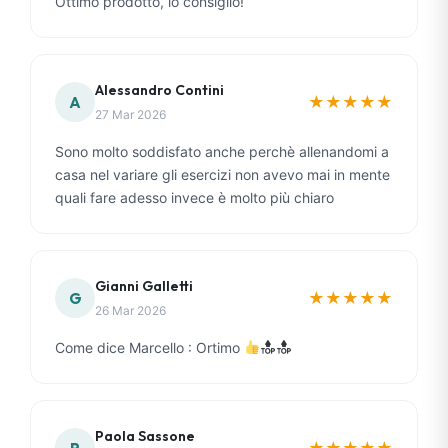
Ottimo prodotto, lo consiglio!
Alessandro Contini
★
★
★
★
★
A
27 Mar 2026
Sono molto soddisfato anche perchè allenandomi a
casa nel variare gli esercizi non avevo mai in mente
quali fare adesso invece è molto più chiaro
Gianni Galletti
★
★
★
★
★
G
26 Mar 2026
Come dice Marcello : Ortimo
Paola Sassone
★
★
★
★
★