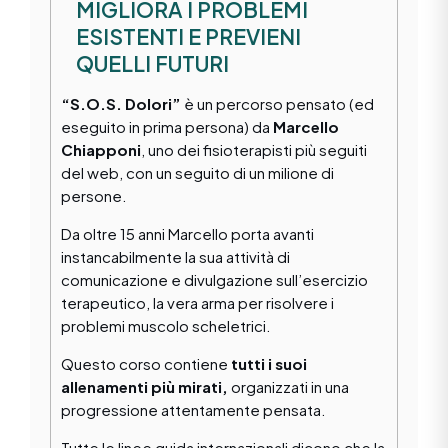
MIGLIORA I PROBLEMI
ESISTENTI E PREVIENI
QUELLI FUTURI
“S.O.S. Dolori”
è un percorso pensato (ed
eseguito in prima persona) da
Marcello
Chiapponi
, uno dei fisioterapisti più seguiti
del web, con un seguito di un milione di
persone.
Da oltre 15 anni Marcello porta avanti
instancabilmente la sua attività di
comunicazione e divulgazione sull’esercizio
terapeutico, la vera arma per risolvere i
problemi muscolo scheletrici.
Questo corso contiene
tutti i suoi
allenamenti più mirati,
organizzati in una
progressione attentamente pensata.
Tutte le linee guida internazionali dicono che la