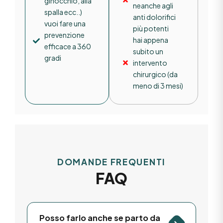
ginocchio, alla
neanche agli
spalla ecc..)
anti dolorifici
vuoi fare una
più potenti
prevenzione
hai appena
efficace a 360
subito un
gradi
intervento
chirurgico (da
meno di 3 mesi)
DOMANDE FREQUENTI
FAQ
Posso farlo anche se parto da