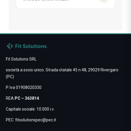
corso fa al caso tuo.
quando vuoi, per sempre.
Sì. Tutti i nostri prodotti offrono
assistenza dedicata. Troverai sempre
qualcuno pronto a risponderti in modo
personale, entro 48 ore.
Fit Solutions SRL
società a socio unico. Strada statale 45 n 48, 29029 Rivergaro
(PC)
P. Iva 01908020330
REA
PC – 363814
.
Capitale sociale: 10.000 i.v.
PEC:
fitsolutionspec@pec.it