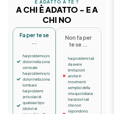
È ADATTO A TE ?
A CHI È ADATTO - E A
CHI NO
Fa per te se
Non fa per
...
te se ...
hai problemi e/o
hai problemi tali
dolori nella zona
da avere
cervicale
limitazioni
hai problemi e/o
anche in
dolori nella zona
movimenti
lombare
semplici della
hai problemi
vita quotidiana
articolari di
hai dolori tali
qualsiasi tipo
che non
(dolori al
rispondono