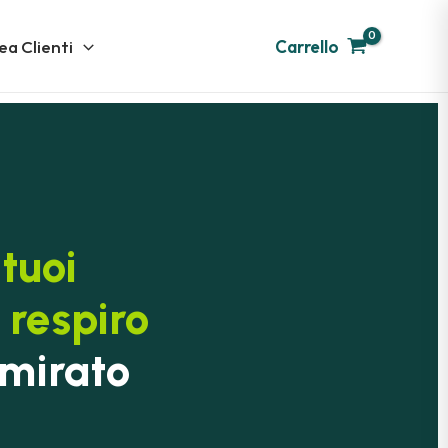
ea Clienti
Carrello
tuoi
, respiro
 mirato