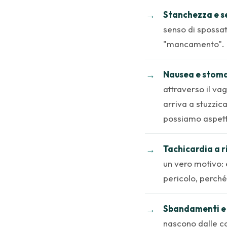
Stanchezza e s
senso di spossat
"mancamento".
Nausea e stoma
attraverso il va
arriva a stuzzic
possiamo aspett
Tachicardia a r
un vero motivo:
pericolo, perché
Sbandamenti e 
nascono dalle con