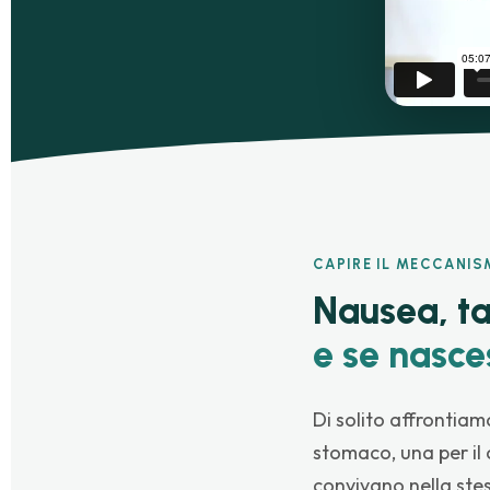
CAPIRE IL MECCANI
Nausea, ta
e se nasce
Di solito affrontiam
stomaco, una per il 
convivano nella stes