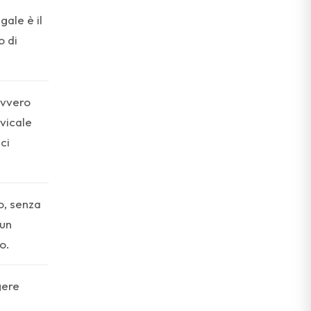
gale è il
o di
avvero
rvicale
ci
o, senza
sun
o.
gere