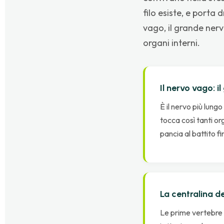
filo esiste, e porta 
vago, il grande nerv
organi interni.
Il nervo vago: 
È il nervo più lung
tocca così tanti org
pancia al battito f
La centralina de
Le prime vertebre c