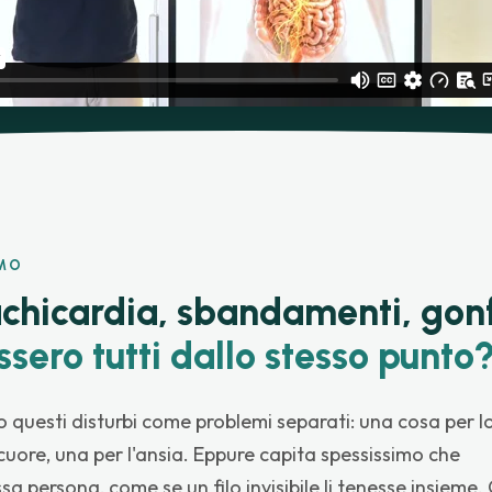
SMO
chicardia, sbandamenti, gonf
ssero tutti dallo stesso punto
o questi disturbi come problemi separati: una cosa per l
cuore, una per l'ansia. Eppure capita spessissimo che
sa persona, come se un filo invisibile li tenesse insieme.