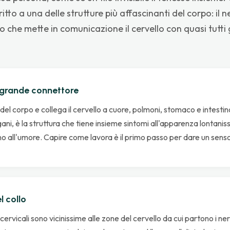
dritto a una delle strutture più affascinanti del corpo: il 
o che mette in comunicazione il cervello con quasi tutti g
il grande connettore
o del corpo e collega il cervello a cuore, polmoni, stomaco e intesti
ani, è la struttura che tiene insieme sintomi all'apparenza lontanissi
ino all'umore. Capire come lavora è il primo passo per dare un senso
l collo
ervicali sono vicinissime alle zone del cervello da cui partono i ner