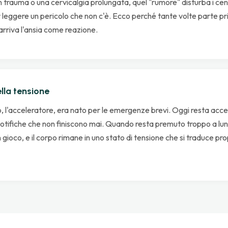
n trauma o una cervicalgia prolungata, quel "rumore" disturba i centri
r leggere un pericolo che non c'è. Ecco perché tante volte parte pr
 arriva l'ansia come reazione.
ella tensione
o, l'acceleratore, era nato per le emergenze brevi. Oggi resta ac
otifiche che non finiscono mai. Quando resta premuto troppo a lung
n gioco, e il corpo rimane in uno stato di tensione che si traduce pro