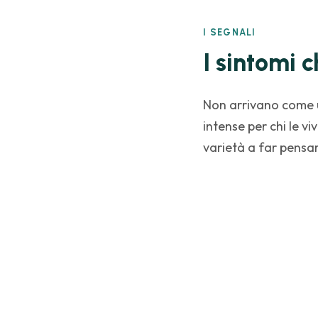
I SEGNALI
I sintomi 
Non arrivano come u
intense per chi le vi
varietà a far pensar