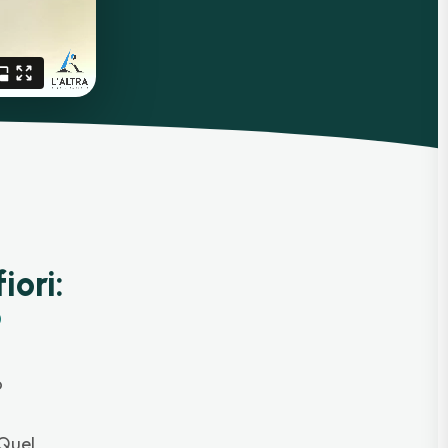
iori:
?
o
 Quel