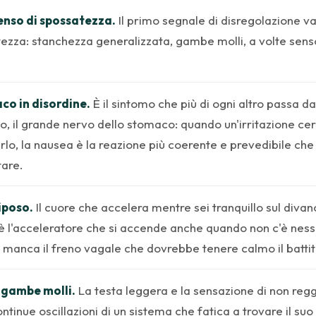
enso di spossatezza.
Il primo segnale di disregolazione va
ezza: stanchezza generalizzata, gambe molli, a volte sens
co in disordine.
È il sintomo che più di ogni altro passa d
go, il grande nervo dello stomaco: quando un'irritazione ce
arlo, la nausea è la reazione più coerente e prevedibile che 
are.
iposo.
Il cuore che accelera mentre sei tranquillo sul divan
 è l'acceleratore che si accende anche quando non c'è nes
 manca il freno vagale che dovrebbe tenere calmo il battit
gambe molli.
La testa leggera e la sensazione di non reg
tinue oscillazioni di un sistema che fatica a trovare il suo