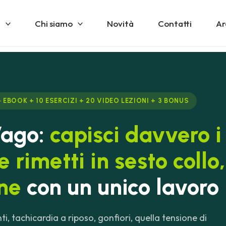
i
Chi siamo
Novità
Contatti
Ar
 EBOOK + 10 ESERCIZI + 20 VIDEO LEZIONI + 3 BONUS
Vago:
capisci davvero i 
e rimetti in sesto collo
one
con un unico lavoro
 tachicardia a riposo, gonfiori, quella tensione di